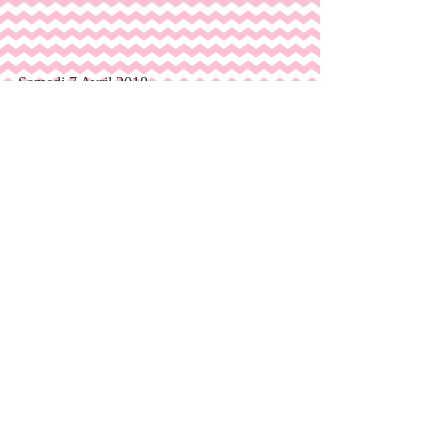
Samedi 7 Avril 2018
Samedi 14 Avril 2018
Vacances de Pâques :
             Mercredi 25 Avril
             Jeudi 26 Avril
Samedi 19 Mai 2018
Samedi 9 Juin 2018