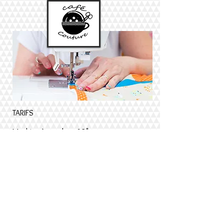
TARIFS
Machine à coudre : 6€/h
10€/2h
Surjeteuse : 8€/h
12€/2h
Recouvreuse : 8€/h
12€/2h
Brodeuse : Devis en fonction du travail
souhaité
Plisseuse - en attente de livraison