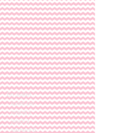
 En Juillet :
    lundi 1er
    mardi 2
    jeudi 4
    samedi 6