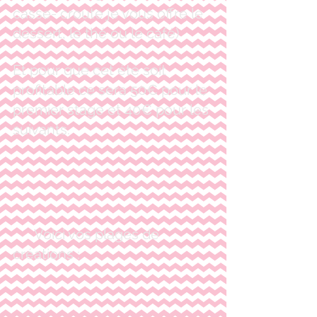
casse- croute je vous offre le 
dessert, le thé ou le café)
Et pour que cet été soit 
profitable ce sera 50€ pour le 
premier stage et 40€ pour les 
suivants.
      Voici vos plages de 
créations :