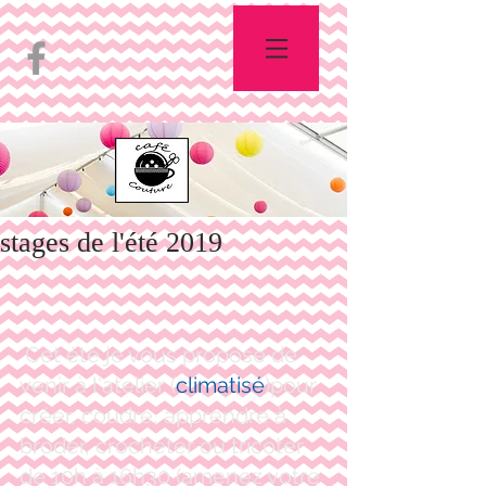
stages de l'été 2019
 Cet été je vous propose de 
venir à l'atelier (
climatisé
)pour 
créer, coudre, apprendre à 
broder, crocheter ou tricoter 
de 10h à 16h30 (amenez votre 