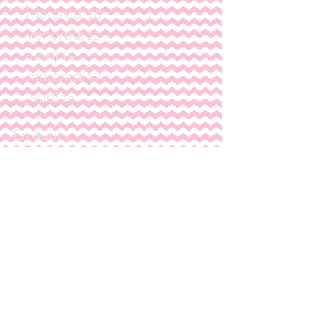
    mercredi 10
    vendredi 12
    lundi 15
    mercredi 17
    jeudi 18
En août :
   mardi 20
   jeudi 22
   samedi 24
   mercredi 28
   jeudi 29 